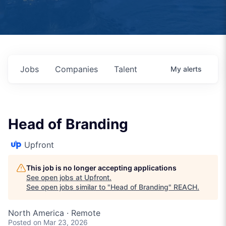
Jobs
Companies
Talent
My
alerts
Head of Branding
Upfront
This job is no longer accepting applications
See open jobs at
Upfront
.
See open jobs similar to "
Head of Branding
"
REACH
.
North America · Remote
Posted
on Mar 23, 2026