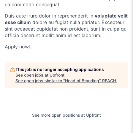
ea commodo consequat.
Duis aute irure dolor in reprehenderit in
voluptate velit
esse cillum
dolore eu fugiat nulla pariatur. Excepteur
sint occaecat cupidatat non proident, sunt in culpa qui
officia deserunt mollit anim id est laborum.
Apply now

This job is no longer accepting applications
See open jobs at
Upfront
.
See open jobs similar to "
Head of Branding
"
REACH
.
See more open positions at
Upfront